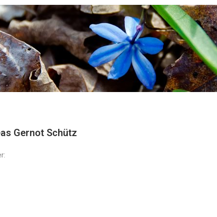
eas Gernot Schütz
r: